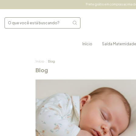
Frete grátis em compras acima de 490,00 Sul
Início
Saída Maternidad
Início
.
Blog
Blog