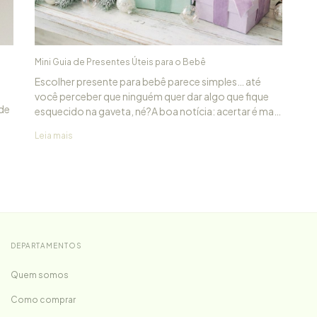
Mini Guia de Presentes Úteis para o Bebê
Escolher presente para bebê parece simples… até
você perceber que ninguém quer dar algo que fique
 de
esquecido na gaveta, né?A boa notícia: acertar é mais
fácil do que parece.
Leia mais
 de
DEPARTAMENTOS
Quem somos
Como comprar