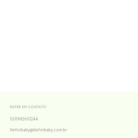
ENTRE EM CONTATO
5511982601244
lileforbaby@lileforbaby.com.br