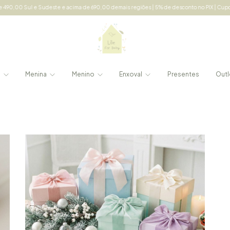
 e Sudeste e acima de 690,00 demais regiões | 5% de desconto no PIX | Cupom: LILE5 a
e
Menina
Menino
Enxoval
Presentes
Outl