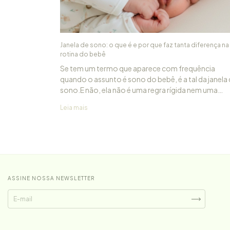
Janela de sono: o que é e por que faz tanta diferença na
rotina do bebê
Se tem um termo que aparece com frequência
quando o assunto é sono do bebê, é a tal da janela
sono.E não, ela não é uma regra rígida nem uma
fórmula mágica. É, na verdade, um jeito mais gentil
Leia mais
observar o tempo do seu bebê.
ASSINE NOSSA NEWSLETTER