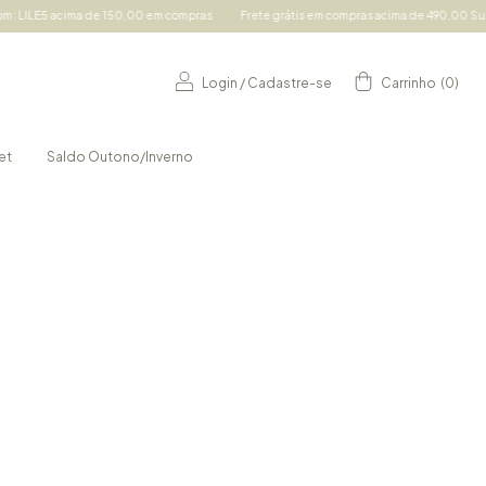
cima de 150,00 em compras
Frete grátis em compras acima de 490,00 Sul e Sudeste 
Login
/
Cadastre-se
Carrinho
(
0
)
et
Saldo Outono/Inverno