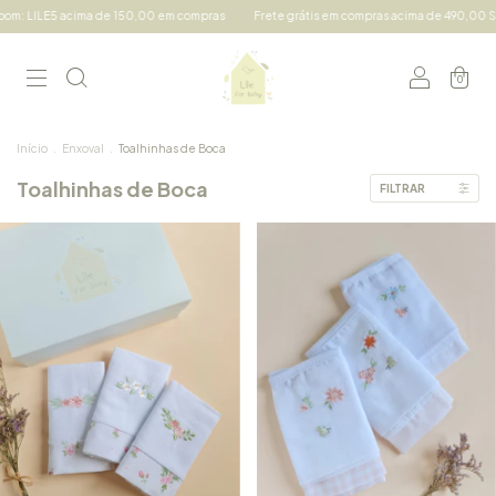
LILE5 acima de 150,00 em compras
Frete grátis em compras acima de 490,00 Sul e Su
0
Início
.
Enxoval
.
Toalhinhas de Boca
Toalhinhas de Boca
FILTRAR