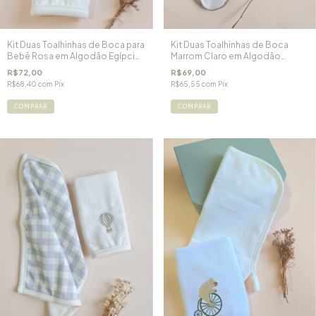
Kit Duas Toalhinhas de Boca para
Kit Duas Toalhinhas de Boca
Bebê Rosa em Algodão Egípcio
Marrom Claro em Algodão
e Forro Atoalhado Ursinha Laura
Egípcio Little Pet
R$72,00
R$69,00
R$68,40
com
Pix
R$65,55
com
Pix
COMPRAR
COMPRAR