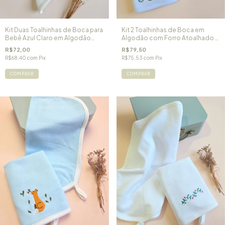
Kit Duas Toalhinhas de Boca para
Kit 2 Toalhinhas de Boca em
Bebê Azul Claro em Algodão
Algodão com Forro Atoalhado -
Egípcio e Forro Atoalhado
Branca
R$72,00
R$79,50
Teddy
R$68,40
com
Pix
R$75,53
com
Pix
COMPRAR
COMPRAR