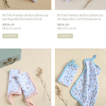
Kit Três Fraldas de Boca Brancas
Kit Três Fraldas de Boca Brancas
em Algodão Bordado Floral
em Algodão com Prendedor de
Chupeta Jardim de Flores
R$38,00
R$26,00
R$36,10
com
Pix
R$24,70
com
Pix
COMPRAR