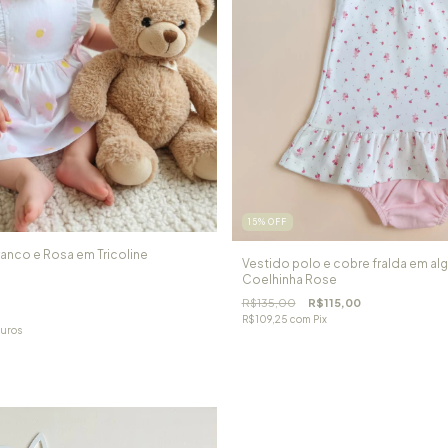
15
%
OFF
anco e Rosa em Tricoline
Vestido polo e cobre fralda em al
Coelhinha Rose
R$135,00
R$115,00
R$109,25
com
Pix
juros