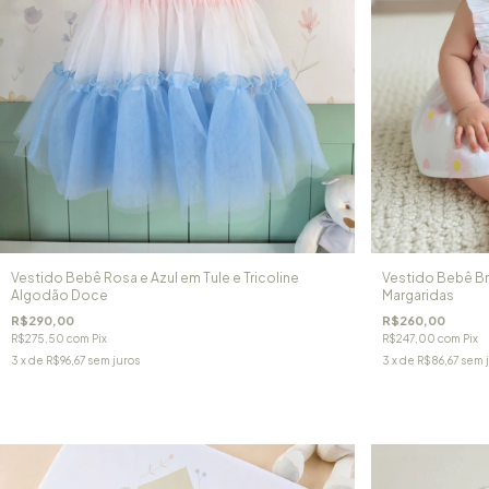
Vestido Bebê Rosa e Azul em Tule e Tricoline
Vestido Bebê Br
Algodão Doce
Margaridas
R$290,00
R$260,00
R$275,50
com
Pix
R$247,00
com
Pix
3
x de
R$96,67
sem juros
3
x de
R$86,67
sem 