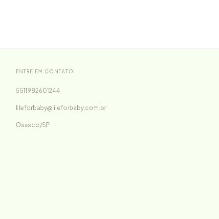
ENTRE EM CONTATO
5511982601244
lileforbaby@lileforbaby.com.br
Osasco/SP