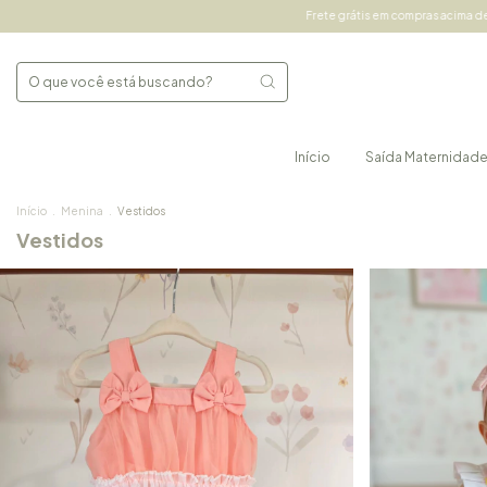
Frete grátis em compras acima de 490,00 Sul e Sud
Início
Saída Maternidad
Início
.
Menina
.
Vestidos
Vestidos