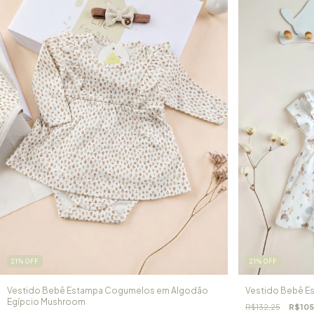
21
%
OFF
21
%
OFF
Vestido Bebê Estampa Cogumelos em Algodão
Vestido Bebê E
Egípcio Mushroom
R$132,25
R$105