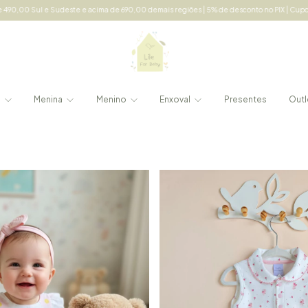
este e acima de 690,00 demais regiões | 5% de desconto no PIX | Cupom: LILE5 acima d
e
Menina
Menino
Enxoval
Presentes
Outl