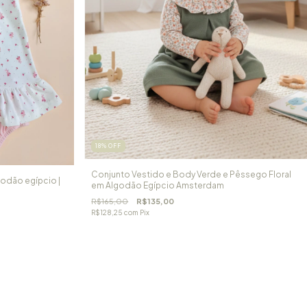
18
%
OFF
Conjunto Vestido e Body Verde e Pêssego Floral
godão egípcio |
em Algodão Egípcio Amsterdam
R$165,00
R$135,00
R$128,25
com
Pix