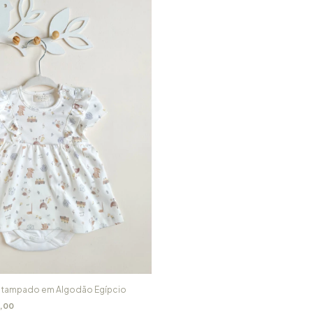
stampado em Algodão Egípcio
,00