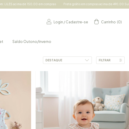
e 150,00 em compras
Frete grátis em compras acima de 490,00 Sul e Sudeste e acim
Login
/
Cadastre-se
Carrinho
(
0
)
et
Saldo Outono/Inverno
FILTRAR