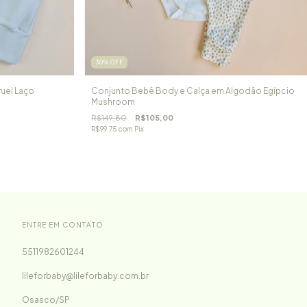
30
%
OFF
ruel Laço
Conjunto Bebê Body e Calça em Algodão Egípcio
Mushroom
R$149,80
R$105,00
R$99,75
com
Pix
ENTRE EM CONTATO
5511982601244
lileforbaby@lileforbaby.com.br
Osasco/SP