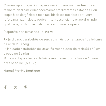
Com mangas longas, é uma peça versátil para dias mais frescos e
também ideal para compor camadas em diferentes estações. Seu
toque hipoalergênico, a respirabilidade do tecido e a estrutura
reforçada fazem deste body um item essencial no enxoval, unindo
qualidade, conforto e praticidade em uma única peça.
Disponível nos tamanhos
RN, P e M:
RN
| indicado para bebês de zero a um mês, com altura de 45 a 54 cm e
peso de 2,5 a 5 kg.
P
| indicado para bebês de um a três meses, com altura de 54 a 60 cm
e peso de 5 a 6 kg.
M
| indicado para bebês de três a seis meses, com altura de 60 a 66
cm e peso de 6,5 a 8 kg.
Marca | Piu-Piu Boutique