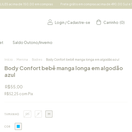
 em compras
Frete grátis em compras acima de 490,00 Sul e Sudeste e acima de 690
Login
/
Cadastre-se
Carrinho
(
0
)
et
Saldo Outono/Inverno
Início
.
Menina
.
Bodies
.
Body Confort bebê manga longa em algodão azul
Body Confort bebê manga longa em algodão
azul
R$55,00
R$52,25
com
Pix
RN
P
M
TAMANHO
COR