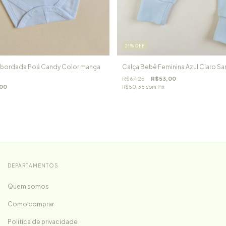
21
%
OFF
 bordada Poá Candy Color manga
Calça Bebê Feminina Azul Claro Sa
R$67,25
R$53,00
00
R$50,35
com
Pix
DEPARTAMENTOS
Quem somos
Como comprar
Politica de privacidade