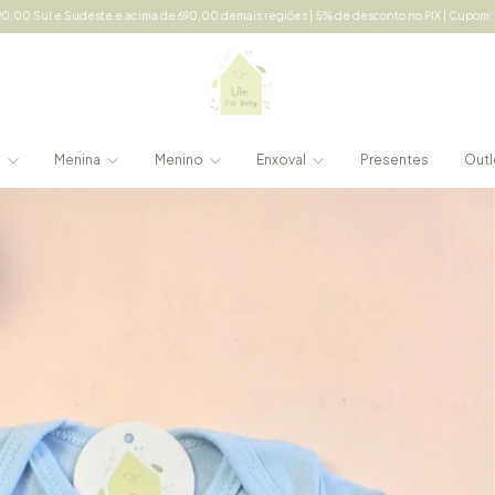
cima de 690,00 demais regiões | 5% de desconto no PIX | Cupom: LILE5 acima de 150,00
e
Menina
Menino
Enxoval
Presentes
Outl