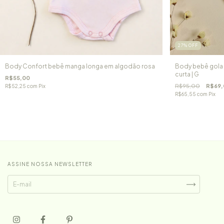
27
%
OFF
Body Confort bebê manga longa em algodão rosa
Body bebê gola
curta | G
R$55,00
R$95,00
R$69,
R$52,25
com
Pix
R$65,55
com
Pix
ASSINE NOSSA NEWSLETTER