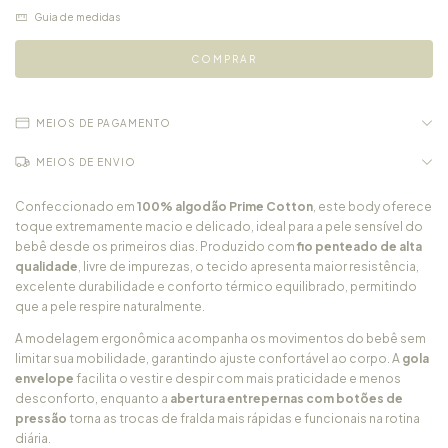
Guia de medidas
MEIOS DE PAGAMENTO
MEIOS DE ENVIO
Confeccionado em
100% algodão Prime Cotton
, este body oferece
toque extremamente macio e delicado, ideal para a pele sensível do
bebê desde os primeiros dias. Produzido com
fio penteado de alta
qualidade
, livre de impurezas, o tecido apresenta maior resistência,
excelente durabilidade e conforto térmico equilibrado, permitindo
que a pele respire naturalmente.
A modelagem ergonômica acompanha os movimentos do bebê sem
limitar sua mobilidade, garantindo ajuste confortável ao corpo. A
gola
envelope
facilita o vestir e despir com mais praticidade e menos
desconforto, enquanto a
abertura entrepernas com botões de
pressão
torna as trocas de fralda mais rápidas e funcionais na rotina
diária.