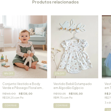
Produtos relacionados
18
%
OFF
21
%
OFF
Conjunto Vestido e Body
Vestido Bebê Estampado
Vest
Verde e Pêssego Floral em
em Algodão Egípcio
em T
Algodão Egípcio
Doc
R$165,00
R$135,00
R$132,25
R$105,00
R$2
Amsterdam
R$128,25
com
Pix
R$99,75
com
Pix
R$27
3
x d
COMPRAR
COMPRAR
CO