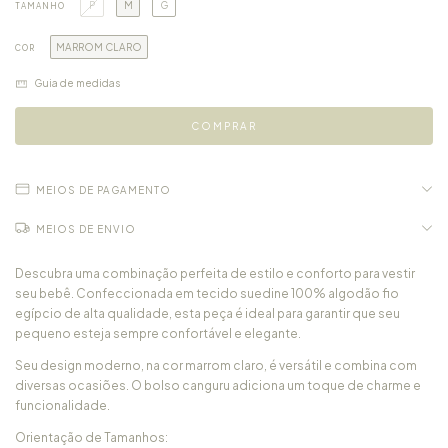
P
M
G
TAMANHO
MARROM CLARO
COR
Guia de medidas
MEIOS DE PAGAMENTO
MEIOS DE ENVIO
Descubra uma combinação perfeita de estilo e conforto para vestir
seu bebê. Confeccionada em tecido suedine 100% algodão fio
egípcio de alta qualidade, esta peça é ideal para garantir que seu
pequeno esteja sempre confortável e elegante.
Seu design moderno, na cor marrom claro, é versátil e combina com
diversas ocasiões. O bolso canguru adiciona um toque de charme e
funcionalidade.
Orientação de Tamanhos: