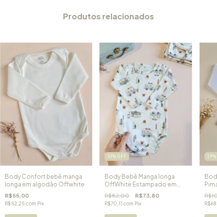
Produtos relacionados
10
%
OFF
29
Body Confort bebê manga
Body Bebê Manga longa
Bod
longa em algodão Offwhite
OffWhite Estampado em
Pima
Algodão Egípcio Pequeno
Carr
R$55,00
R$82,00
R$73,80
R$1
Aventureiro
R$52,25
com
Pix
R$70,11
com
Pix
R$68