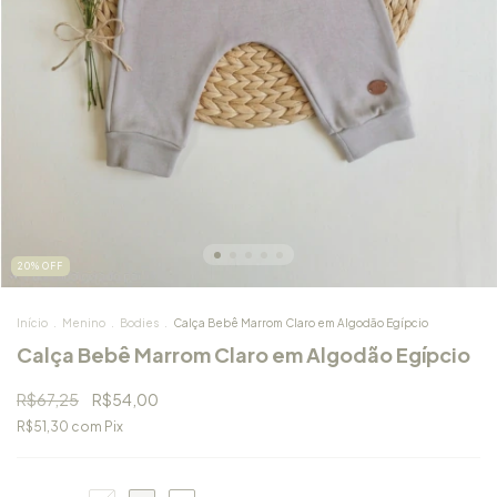
20
%
OFF
Início
.
Menino
.
Bodies
.
Calça Bebê Marrom Claro em Algodão Egípcio
Calça Bebê Marrom Claro em Algodão Egípcio
R$67,25
R$54,00
R$51,30
com
Pix