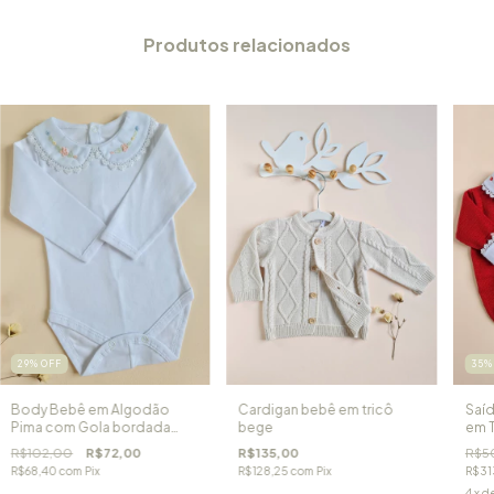
Produtos relacionados
29
%
OFF
35
Body Bebê em Algodão
Cardigan bebê em tricô
Saíd
Pima com Gola bordada
bege
em T
Flores rosa
Anto
R$102,00
R$72,00
R$135,00
R$5
R$68,40
com
Pix
R$128,25
com
Pix
R$31
4
x d