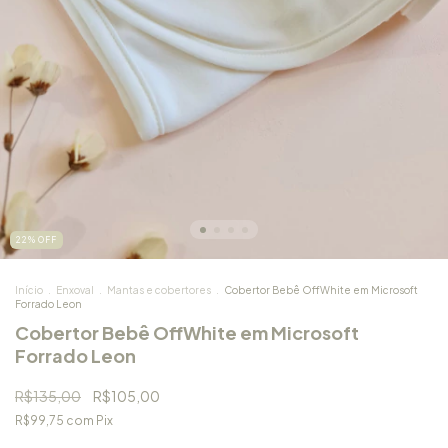
22
%
OFF
Início
.
Enxoval
.
Mantas e cobertores
.
Cobertor Bebê OffWhite em Microsoft
Forrado Leon
Cobertor Bebê OffWhite em Microsoft
Forrado Leon
R$135,00
R$105,00
R$99,75
com
Pix