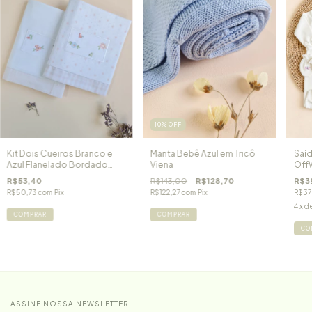
10
%
OFF
Kit Dois Cueiros Branco e
Manta Bebê Azul em Tricô
Saíd
Azul Flanelado Bordado
Viena
Off
Floral Rosa
quat
R$53,40
R$143,00
R$128,70
R$3
R$50,73
com
Pix
R$122,27
com
Pix
R$37
4
x d
COMPRAR
COMPRAR
CO
ASSINE NOSSA NEWSLETTER