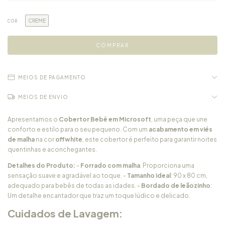
CREME
COR
MEIOS DE PAGAMENTO
MEIOS DE ENVIO
Apresentamos o
Cobertor Bebê em Microsoft
, uma peça que une
conforto e estilo para o seu pequeno. Com um
acabamento em viés
de malha
na cor
offwhite
, este cobertor é perfeito para garantir noites
quentinhas e aconchegantes.
Detalhes do Produto:
-
Forrado com malha
: Proporciona uma
sensação suave e agradável ao toque. -
Tamanho ideal
: 90 x 80 cm,
adequado para bebês de todas as idades. -
Bordado de leãozinho
:
Um detalhe encantador que traz um toque lúdico e delicado.
Cuidados de Lavagem: