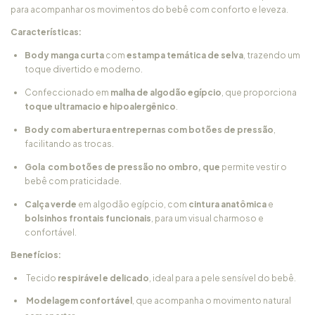
para acompanhar os movimentos do bebê com conforto e leveza.
Características:
Body manga curta
com
estampa temática de selva
, trazendo um
toque divertido e moderno.
Confeccionado em
malha de algodão egípcio
, que proporciona
toque ultramacio e hipoalergênico
.
Body com abertura entrepernas com botões de pressão
,
facilitando as trocas.
Gola com botões de pressão no ombro, que
permite vestir o
bebê com praticidade.
Calça verde
em algodão egípcio, com
cintura anatômica
e
bolsinhos frontais funcionais
, para um visual charmoso e
confortável.
Benefícios:
Tecido
respirável e delicado
, ideal para a pele sensível do bebê.
Modelagem confortável
, que acompanha o movimento natural