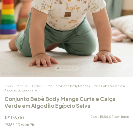
Início
.
Menino
.
Bodies
.
Conjunto Bebê Body Manga Curta e Calça Verde em
Algodão Egípcio Selva
Conjunto Bebê Body Manga Curta e Calça
Verde em Algodão Egípcio Selva
R$176,00
2
x de
R$88,00
sem juros
R$167,20
com
Pix