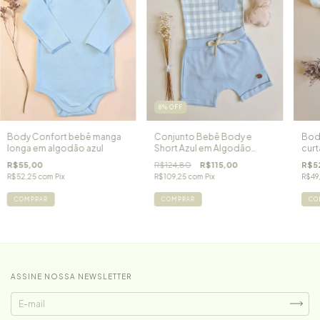
8
%
OFF
Body Confort bebê manga
Conjunto Bebê Body e
Bod
longa em algodão azul
Short Azul em Algodão
curt
Egípcio Teddy
R$55,00
R$124,80
R$115,00
R$5
R$52,25
com
Pix
R$109,25
com
Pix
R$49
COMPRAR
COMPRAR
CO
ASSINE NOSSA NEWSLETTER