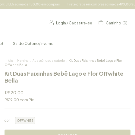
0,00 em compras
Frete grátis em compras acima de 490,00 Sul e Sudeste e acima de
Login
/
Cadastre-se
Carrinho
(
0
)
et
Saldo Outono/Inverno
Início
.
Menina
.
Acessórios de cabelo
.
Kit Duas Faixinhas Bebê Laço e Flor
Offwhite Bella
Kit Duas Faixinhas Bebê Laço e Flor Offwhite
Bella
R$20,00
R$19,00
com
Pix
OFFWHITE
COR