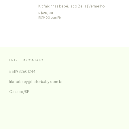
Kit faixinhas bebê, laço Bella | Vermelho
R$20,00
R$19,00
com
Pix
ENTRE EM CONTATO
5511982601244
lileforbaby@lileforbaby.com.br
Osasco/SP