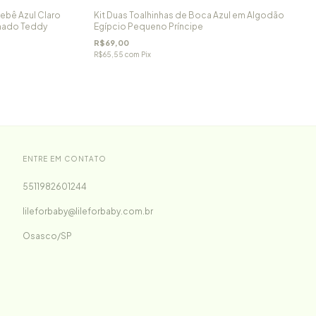
Bebê Azul Claro
Kit Duas Toalhinhas de Boca Azul em Algodão
lhado Teddy
Egípcio Pequeno Príncipe
R$69,00
R$65,55
com
Pix
ENTRE EM CONTATO
5511982601244
lileforbaby@lileforbaby.com.br
Osasco/SP