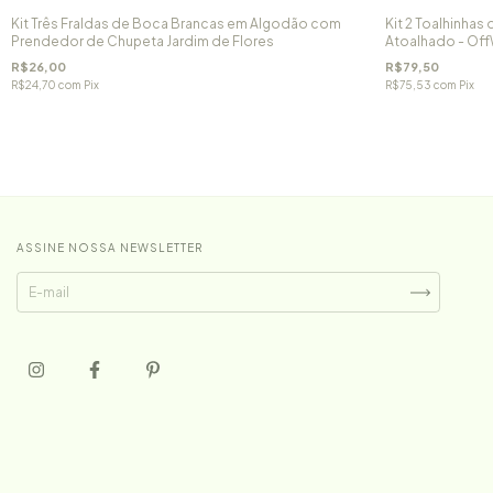
Kit Três Fraldas de Boca Brancas em Algodão com
Kit 2 Toalhinha
Prendedor de Chupeta Jardim de Flores
Atoalhado - Off
R$26,00
R$79,50
R$24,70
com
Pix
R$75,53
com
Pix
ASSINE NOSSA NEWSLETTER