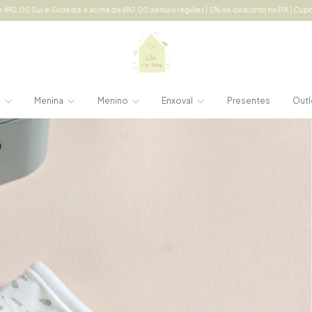
acima de 690,00 demais regiões | 5% de desconto no PIX | Cupom: LILE5 acima de 150,0
e
Menina
Menino
Enxoval
Presentes
Outl