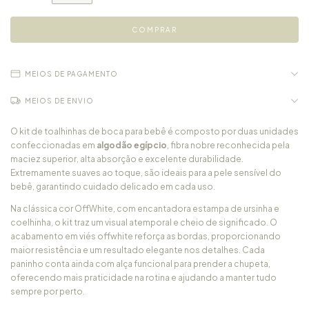
MEIOS DE PAGAMENTO
MEIOS DE ENVIO
O kit de toalhinhas de boca para bebê é composto por duas unidades
confeccionadas em
algodão egípcio
, fibra nobre reconhecida pela
maciez superior, alta absorção e excelente durabilidade.
Extremamente suaves ao toque, são ideais para a pele sensível do
bebê, garantindo cuidado delicado em cada uso.
Na clássica cor OffWhite, com encantadora estampa de ursinha e
coelhinha, o kit traz um visual atemporal e cheio de significado. O
acabamento em viés offwhite reforça as bordas, proporcionando
maior resistência e um resultado elegante nos detalhes. Cada
paninho conta ainda com alça funcional para prender a chupeta,
oferecendo mais praticidade na rotina e ajudando a manter tudo
sempre por perto.