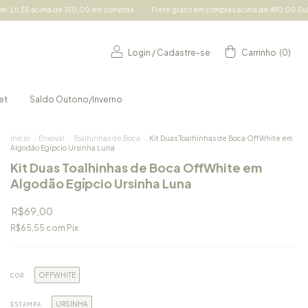
0 em compras
Frete grátis em compras acima de 490,00 Sul e Sudeste e acima de 69
Login
/
Cadastre-se
Carrinho
(
0
)
et
Saldo Outono/Inverno
Início
.
Enxoval
.
Toalhinhas de Boca
.
Kit Duas Toalhinhas de Boca OffWhite em
Algodão Egípcio Ursinha Luna
Kit Duas Toalhinhas de Boca OffWhite em
Algodão Egípcio Ursinha Luna
R$69,00
R$65,55
com
Pix
OFFWHITE
COR
URSINHA
ESTAMPA