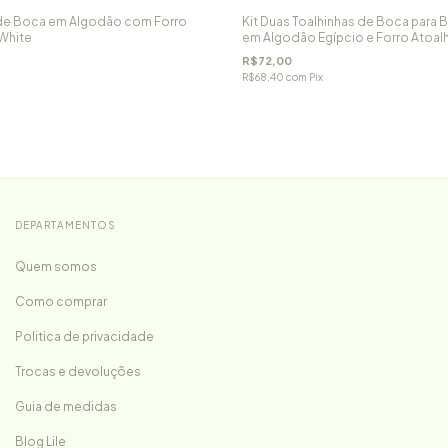
s de Boca em Algodão com Forro
Kit Duas Toalhinhas de Boca para 
White
em Algodão Egípcio e Forro Atoa
R$72,00
R$68,40
com
Pix
DEPARTAMENTOS
Quem somos
Como comprar
Politica de privacidade
Trocas e devoluções
Guia de medidas
Blog Lile