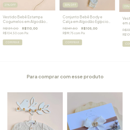
21
%
OFF
30
%
OFF
15
%
Vestido Bebê Estampa
Conjunto Bebê Body e
Vest
Cogumelos em Algodão
Calça em Algodão Egípcio
em a
Egípcio Mushroom
Mushroom
Coe
R$139,00
R$110,00
R$149,80
R$105,00
R$1
R$104,50
com
Pix
R$99,75
com
Pix
R$10
COMPRAR
COMPRAR
CO
Para comprar com esse produto