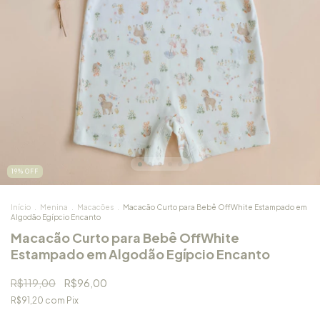
19
%
OFF
Início
.
Menina
.
Macacões
.
Macacão Curto para Bebê OffWhite Estampado em
Algodão Egípcio Encanto
Macacão Curto para Bebê OffWhite
Estampado em Algodão Egípcio Encanto
R$119,00
R$96,00
R$91,20
com
Pix