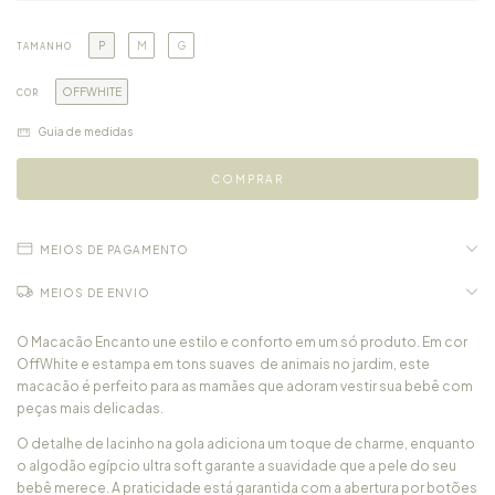
P
M
G
TAMANHO
OFFWHITE
COR
Guia de medidas
MEIOS DE PAGAMENTO
MEIOS DE ENVIO
O Macacão Encanto une estilo e conforto em um só produto. Em cor
OffWhite e estampa em tons suaves de animais no jardim, este
macacão é perfeito para as mamães que adoram vestir sua bebê com
peças mais delicadas.
O detalhe de lacinho na gola adiciona um toque de charme, enquanto
o algodão egípcio ultra soft garante a suavidade que a pele do seu
bebê merece. A praticidade está garantida com a abertura por botões