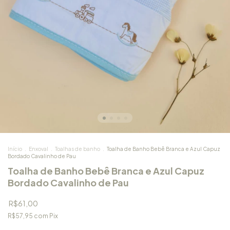
Início
.
Enxoval
.
Toalhas de banho
.
Toalha de Banho Bebê Branca e Azul Capuz
Bordado Cavalinho de Pau
Toalha de Banho Bebê Branca e Azul Capuz
Bordado Cavalinho de Pau
R$61,00
R$57,95
com
Pix