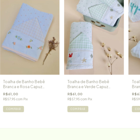
Toalha de Banho Bebê
Toalha de Banho Bebê
Toa
Branca e Rosa Capuz
Branca e Verde Capuz
Bran
Bordado Jardim de Flores
Bordado Fundo do Mar
Sof
R$61,00
R$61,00
R$6
R$57,95
com
Pix
R$57,95
com
Pix
R$59
COMPRAR
COMPRAR
CO