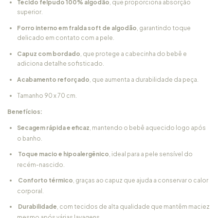
Tecido felpudo 100% algodão
, que proporciona absorção
superior.
Forro interno em fralda soft de algodão
, garantindo toque
delicado em contato com a pele.
Capuz com bordado
, que protege a cabecinha do bebê e
adiciona detalhe sofisticado.
Acabamento reforçado
, que aumenta a durabilidade da peça.
Tamanho 90 x 70 cm.
Benefícios:
Secagem rápida e eficaz
, mantendo o bebê aquecido logo após
o banho.
Toque macio e hipoalergênico
, ideal para a pele sensível do
recém-nascido.
Conforto térmico
, graças ao capuz que ajuda a conservar o calor
corporal.
Durabilidade
, com tecidos de alta qualidade que mantêm maciez
mesmo após várias lavagens.