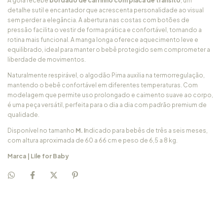
A gola recebe
bordado de carrinho com placa de trânsito
, um
detalhe sutil e encantador que acrescenta personalidade ao visual
sem perder a elegância. A abertura nas costas com botões de
pressão facilita o vestir de forma prática e confortável, tornando a
rotina mais funcional. A manga longa oferece aquecimento leve e
equilibrado, ideal para manter o bebê protegido sem comprometer a
liberdade de movimentos.
Naturalmente respirável, o algodão Pima auxilia na termorregulação,
mantendo o bebê confortável em diferentes temperaturas. Com
modelagem que permite uso prolongado e caimento suave ao corpo,
é uma peça versátil, perfeita para o dia a dia com padrão premium de
qualidade.
Disponível no tamanho
M. I
ndicado para bebês de três a seis meses,
com altura aproximada de 60 a 66 cm e peso de 6,5 a 8 kg.
Marca | Lile for Baby