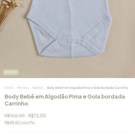
29
%
OFF
Início
.
Menino
.
Bodies
.
Body Bebê em Algodão Pima e Gola bordada Carrinho
Body Bebê em Algodão Pima e Gola bordada
Carrinho
R$102,00
R$72,00
R$68,40
com
Pix