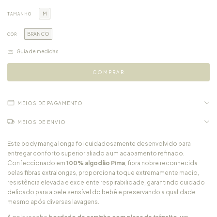
M
TAMANHO
BRANCO
COR
Guia de medidas
MEIOS DE PAGAMENTO
MEIOS DE ENVIO
Este body manga longa foi cuidadosamente desenvolvido para
entregar conforto superior aliado a um acabamento refinado.
Confeccionado em
100% algodão Pima
, fibra nobre reconhecida
pelas fibras extralongas, proporciona toque extremamente macio,
resistência elevada e excelente respirabilidade, garantindo cuidado
delicado para a pele sensível do bebê e preservando a qualidade
mesmo após diversas lavagens.