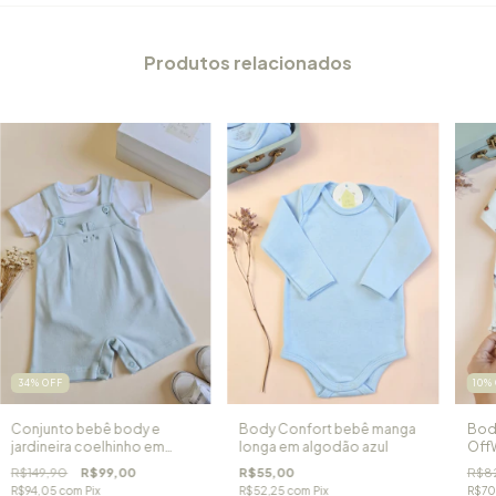
Produtos relacionados
34
%
OFF
10
%
Conjunto bebê body e
Body Confort bebê manga
Bod
jardineira coelhinho em
longa em algodão azul
Off
algodão egípcio | P e M
Alg
R$149,90
R$99,00
R$55,00
R$8
Aven
R$94,05
com
Pix
R$52,25
com
Pix
R$70