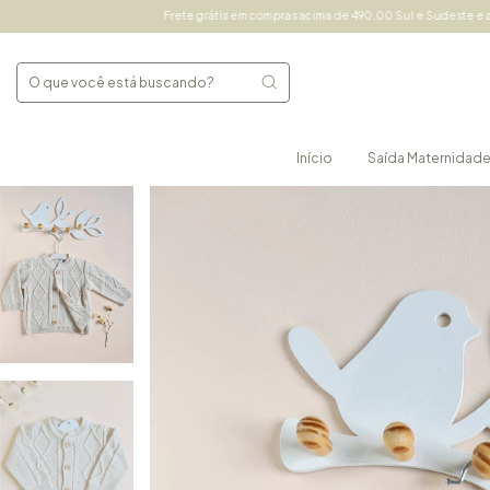
Frete grátis em compras acima de 490,00 Sul e Sudeste e acima de 690,00 
Início
Saída Maternidad