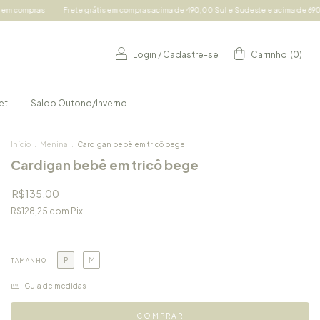
Frete grátis em compras acima de 490,00 Sul e Sudeste e acima de 690,00 demais regi
Login
/
Cadastre-se
Carrinho
(
0
)
et
Saldo Outono/Inverno
Início
.
Menina
.
Cardigan bebê em tricô bege
Cardigan bebê em tricô bege
R$135,00
R$128,25
com
Pix
P
M
TAMANHO
Guia de medidas