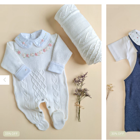
35
%
OFF
30
%
OFF