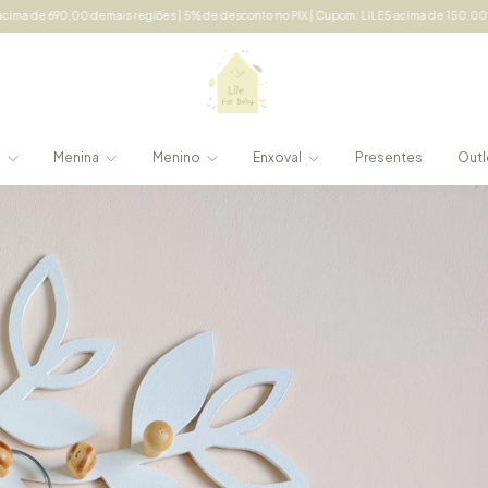
demais regiões | 5% de desconto no PIX | Cupom: LILE5 acima de 150,00 em compras
e
Menina
Menino
Enxoval
Presentes
Outl