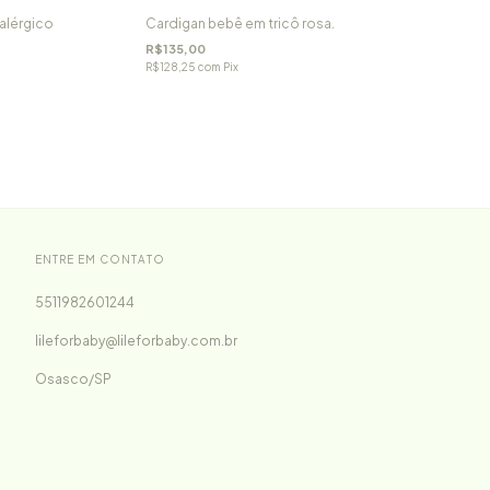
alérgico
Cardigan bebê em tricô rosa.
R$135,00
R$128,25
com
Pix
ENTRE EM CONTATO
5511982601244
lileforbaby@lileforbaby.com.br
Osasco/SP