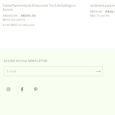
Saída Maternidade Branca em Tricô Antialérgico
Jardineira para 
Aurora
R$92,60
R$65,
R$505,00
R$330,00
R$61,75
com
Pix
R$313,50
com
Pix
4
x de
R$82,50
sem juros
ASSINE NOSSA NEWSLETTER