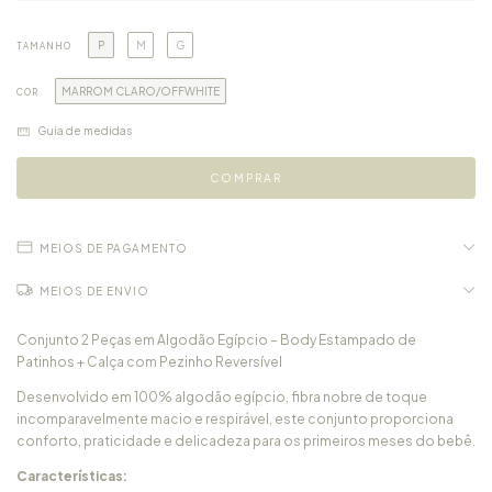
P
M
G
TAMANHO
MARROM CLARO/OFFWHITE
COR
Guia de medidas
MEIOS DE PAGAMENTO
MEIOS DE ENVIO
Conjunto 2 Peças em Algodão Egípcio – Body Estampado de
Patinhos + Calça com Pezinho Reversível
Desenvolvido em 100% algodão egípcio, fibra nobre de toque
incomparavelmente macio e respirável, este conjunto proporciona
conforto, praticidade e delicadeza para os primeiros meses do bebê.
Características: