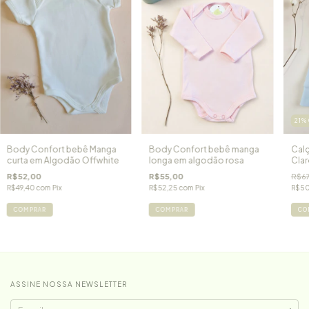
21
%
Body Confort bebê Manga
Body Confort bebê manga
Calç
curta em Algodão Offwhite
longa em algodão rosa
Clar
R$52,00
R$55,00
R$67
R$49,40
com
Pix
R$52,25
com
Pix
R$5
COMPRAR
COMPRAR
CO
ASSINE NOSSA NEWSLETTER