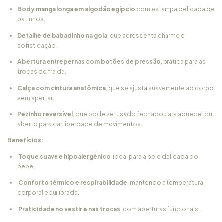
Body manga longa em algodão egípcio
com estampa delicada de
patinhos.
Detalhe de babadinho na gola
, que acrescenta charme e
sofisticação.
Abertura entrepernas com botões de pressão
, prática para as
trocas de fralda.
Calça com cintura anatômica
, que se ajusta suavemente ao corpo
sem apertar.
Pezinho reversível
, que pode ser usado fechado para aquecer ou
aberto para dar liberdade de movimentos.
Benefícios:
Toque suave e hipoalergênico
, ideal para a pele delicada do
bebê.
Conforto térmico e respirabilidade
, mantendo a temperatura
corporal equilibrada.
Praticidade no vestir e nas trocas
, com aberturas funcionais.