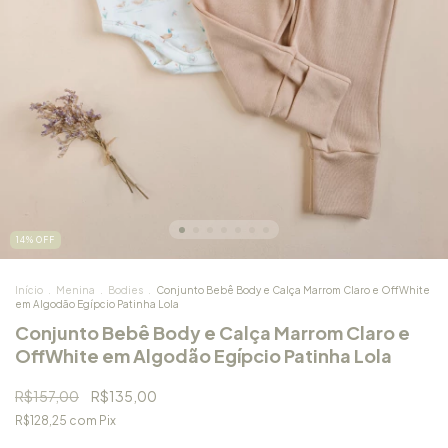
14
%
OFF
Início
.
Menina
.
Bodies
.
Conjunto Bebê Body e Calça Marrom Claro e OffWhite
em Algodão Egípcio Patinha Lola
Conjunto Bebê Body e Calça Marrom Claro e
OffWhite em Algodão Egípcio Patinha Lola
R$157,00
R$135,00
R$128,25
com
Pix