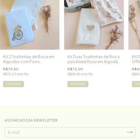
Kit 2 Toalhinhas de Boca em
Kit Duas Toalhinhas de Boca
Kit 
Algodão com Forro
para Bebê Rosa em Algodão
Off
Atoalhado - Branca
Egípcio e Forro Atoalhado
Egíp
R$79,50
R$72,00
R$6
Ursinha Laura
R$75,53
com
Pix
R$68,40
com
Pix
R$65
COMPRAR
COMPRAR
CO
ASSINE NOSSA NEWSLETTER