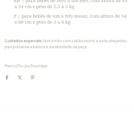
RN | para bebês de zero a um mês, com altura de 45
·
a 54 cm e peso de 2,5 a 5 kg.
P | para bebês de um a três meses, com altura de 54
·
a 60 cm e peso de 5 a 6 kg.
Cuidados especiais:
lave à mão com sabão neutro e evite alvejantes
para preservar a beleza e durabilidade da peça.
Marca | Piu-piu Boutique