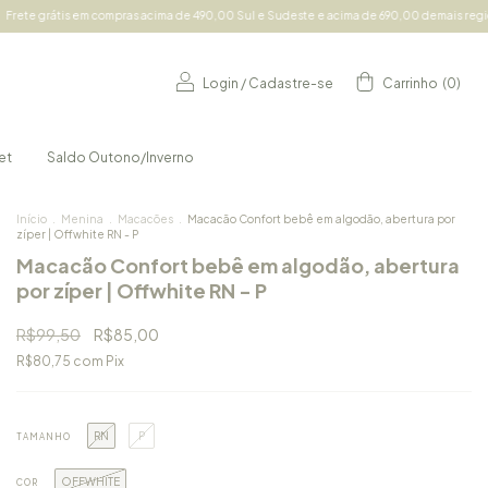
m compras acima de 490,00 Sul e Sudeste e acima de 690,00 demais regiões | 5% de des
Login
/
Cadastre-se
Carrinho
(
0
)
et
Saldo Outono/Inverno
Início
.
Menina
.
Macacões
.
Macacão Confort bebê em algodão, abertura por
zíper | Offwhite RN - P
Macacão Confort bebê em algodão, abertura
por zíper | Offwhite RN - P
R$99,50
R$85,00
R$80,75
com
Pix
RN
P
TAMANHO
OFFWHITE
COR