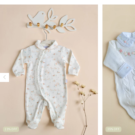
23
%
OFF
35
%
OFF