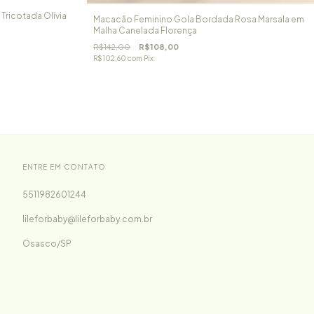
ricotada Olívia
Macacão Feminino Gola Bordada Rosa Marsala em
Malha Canelada Florença
R$142,00
R$108,00
R$102,60
com
Pix
ENTRE EM CONTATO
5511982601244
lileforbaby@lileforbaby.com.br
Osasco/SP