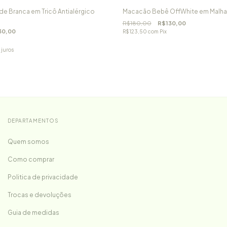
de Branca em Tricô Antialérgico
Macacão Bebê OffWhite em Malha T
R$180,00
R$130,00
30,00
R$123,50
com
Pix
 juros
DEPARTAMENTOS
Quem somos
Como comprar
Politica de privacidade
Trocas e devoluções
Guia de medidas