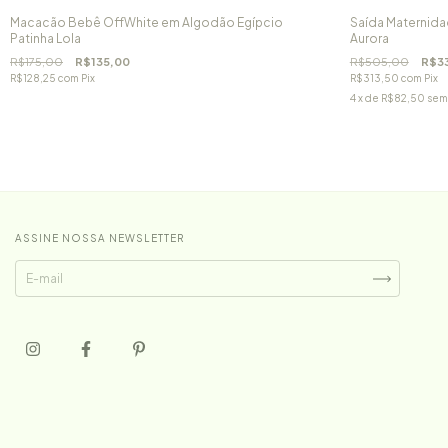
Macacão Bebê OffWhite em Algodão Egípcio
Saída Maternida
Patinha Lola
Aurora
R$175,00
R$135,00
R$505,00
R$3
R$128,25
com
Pix
R$313,50
com
Pix
4
x de
R$82,50
sem
ASSINE NOSSA NEWSLETTER