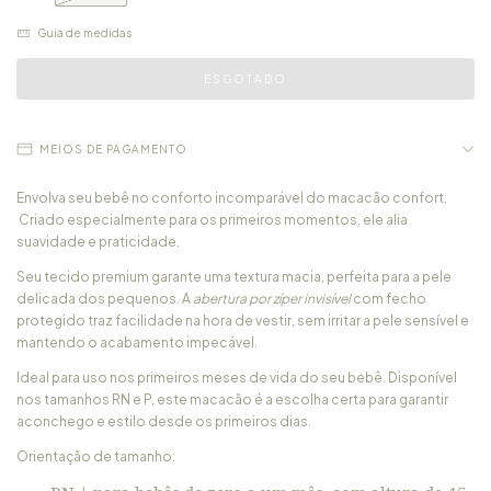
Guia de medidas
MEIOS DE PAGAMENTO
Envolva seu bebê no conforto incomparável do macacão confort.
Criado especialmente para os primeiros momentos, ele alia
suavidade e praticidade.
Seu tecido premium garante uma textura macia, perfeita para a pele
delicada dos pequenos. A
abertura por zíper invisível
com fecho
protegido traz facilidade na hora de vestir, sem irritar a pele sensível e
mantendo o acabamento impecável.
Ideal para uso nos primeiros meses de vida do seu bebê. Disponível
nos tamanhos RN e P, este macacão é a escolha certa para garantir
aconchego e estilo desde os primeiros dias.
Orientação de tamanho: