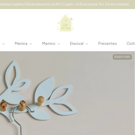
| 5% de desconto no PIX | Cupom: LILE5 acima de 150,00 em compras
Frete grátis e
e
Menina
Menino
Enxoval
Presentes
Outl
ESGOTADO