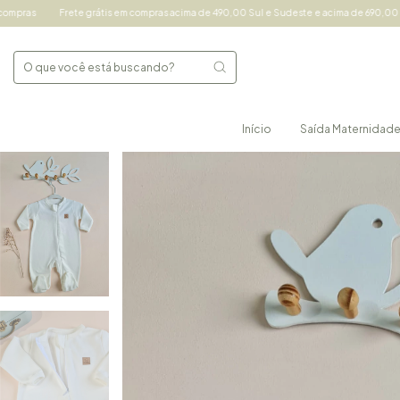
te grátis em compras acima de 490,00 Sul e Sudeste e acima de 690,00 demais regiões 
Início
Saída Maternidad