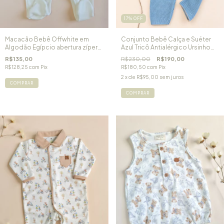
17
%
OFF
Macacão Bebê Offwhite em
Conjunto Bebê Calça e Suéter
Algodão Egípcio abertura zíper
Azul Tricô Antialérgico Ursinho
Confort
Teddy
R$135,00
R$230,00
R$190,00
R$128,25
com
Pix
R$180,50
com
Pix
2
x de
R$95,00
sem juros
COMPRAR
COMPRAR