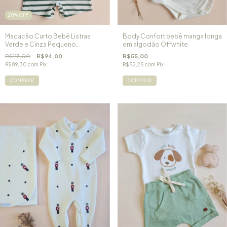
20
%
OFF
Macacão Curto Bebê Listras
Body Confort bebê manga longa
Verde e Cinza Pequeno
em algodão Offwhite
Aventureiro
R$117,00
R$94,00
R$55,00
R$89,30
com
Pix
R$52,25
com
Pix
COMPRAR
COMPRAR