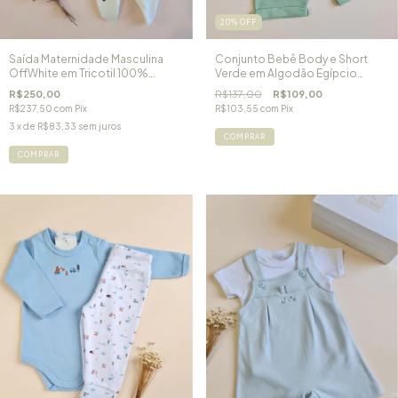
20
%
OFF
Saída Maternidade Masculina
Conjunto Bebê Body e Short
OffWhite em Tricotil 100%
Verde em Algodão Egípcio
Algodão Soldadinho de
Amigo Pet
R$250,00
R$137,00
R$109,00
Chumbo
R$237,50
com
Pix
R$103,55
com
Pix
3
x de
R$83,33
sem juros
COMPRAR
COMPRAR