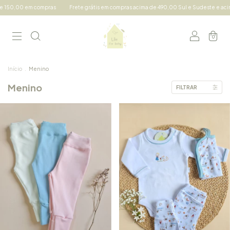
mpras
Frete grátis em compras acima de 490,00 Sul e Sudeste e acima de 690,00 dem
0
Início
.
Menino
Menino
FILTRAR