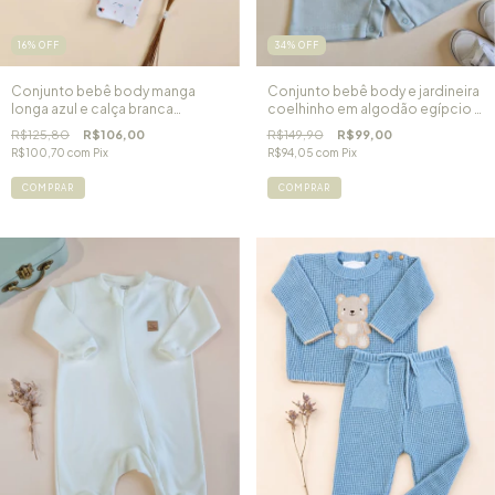
16
%
OFF
34
%
OFF
Conjunto bebê body manga
Conjunto bebê body e jardineira
longa azul e calça branca
coelhinho em algodão egípcio |
estampada em algodão egípcio
P e M
R$125,80
R$106,00
R$149,90
R$99,00
| Transportes
R$100,70
com
Pix
R$94,05
com
Pix
COMPRAR
COMPRAR