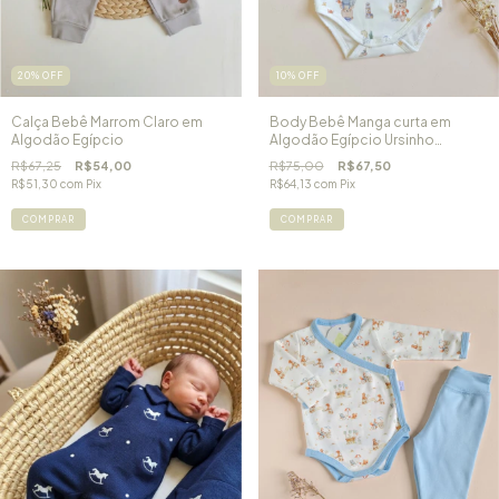
20
%
OFF
10
%
OFF
Calça Bebê Marrom Claro em
Body Bebê Manga curta em
Algodão Egípcio
Algodão Egípcio Ursinho
Marinheiro - P ao G
R$67,25
R$54,00
R$75,00
R$67,50
R$51,30
com
Pix
R$64,13
com
Pix
COMPRAR
COMPRAR