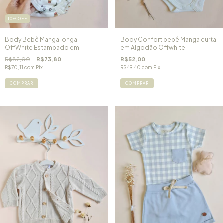
10
%
OFF
Body Bebê Manga longa
Body Confort bebê Manga curta
OffWhite Estampado em
em Algodão Offwhite
Algodão Egípcio Pequeno
R$82,00
R$73,80
R$52,00
Aventureiro
R$70,11
com
Pix
R$49,40
com
Pix
COMPRAR
COMPRAR