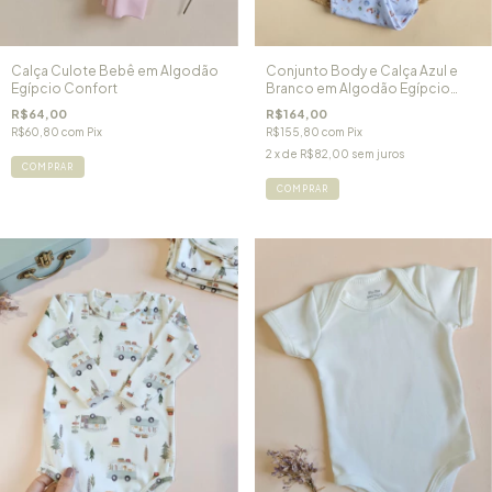
Calça Culote Bebê em Algodão
Conjunto Body e Calça Azul e
Egípcio Confort
Branco em Algodão Egípcio
Pequeno Príncipe
R$64,00
R$164,00
R$60,80
com
Pix
R$155,80
com
Pix
2
x de
R$82,00
sem juros
COMPRAR
COMPRAR