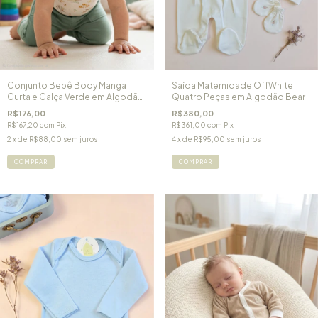
Conjunto Bebê Body Manga
Saída Maternidade OffWhite
Curta e Calça Verde em Algodão
Quatro Peças em Algodão Bear
Egípcio Selva
R$176,00
R$380,00
R$167,20
com
Pix
R$361,00
com
Pix
2
x de
R$88,00
sem juros
4
x de
R$95,00
sem juros
COMPRAR
COMPRAR