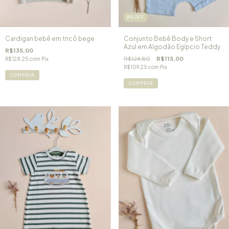
8
%
OFF
Cardigan bebê em tricô bege
Conjunto Bebê Body e Short
Azul em Algodão Egípcio Teddy
R$135,00
R$124,80
R$115,00
R$128,25
com
Pix
R$109,25
com
Pix
COMPRAR
COMPRAR