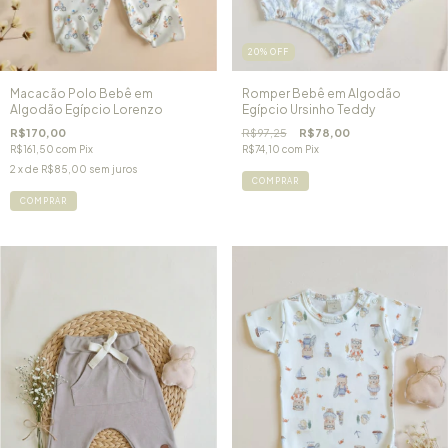
20
%
OFF
Macacão Polo Bebê em
Romper Bebê em Algodão
Algodão Egípcio Lorenzo
Egípcio Ursinho Teddy
R$170,00
R$97,25
R$78,00
R$161,50
com
Pix
R$74,10
com
Pix
2
x de
R$85,00
sem juros
COMPRAR
COMPRAR