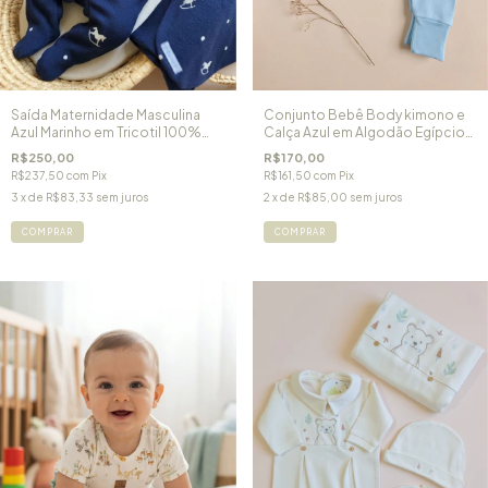
Saída Maternidade Masculina
Conjunto Bebê Body kimono e
Azul Marinho em Tricotil 100%
Calça Azul em Algodão Egípcio
Algodão Cavalinho de Pau
Bichinhos na Praia
R$250,00
R$170,00
R$237,50
com
Pix
R$161,50
com
Pix
3
x de
R$83,33
sem juros
2
x de
R$85,00
sem juros
COMPRAR
COMPRAR