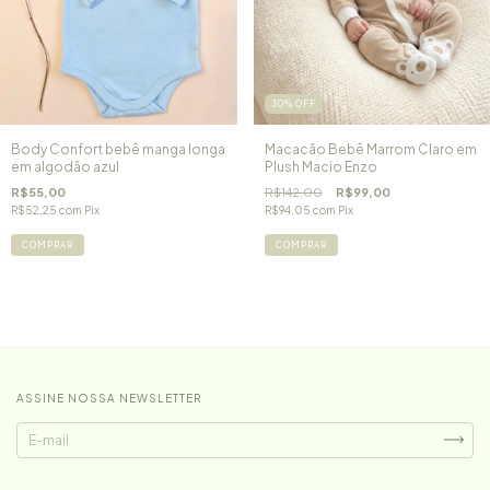
30
%
OFF
Body Confort bebê manga longa
Macacão Bebê Marrom Claro em
em algodão azul
Plush Macio Enzo
R$55,00
R$142,00
R$99,00
R$52,25
com
Pix
R$94,05
com
Pix
COMPRAR
COMPRAR
ASSINE NOSSA NEWSLETTER