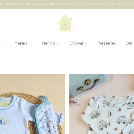
,00 demais regiões | 5% de desconto no PIX | Cupom: LILE5 acima de 150,00 em compras
e
Menina
Menino
Enxoval
Presentes
Outl