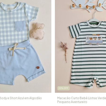
20
%
OFF
ody e Short Azul em Algodão
Macacão Curto Bebê Listras Verde
Pequeno Aventureiro