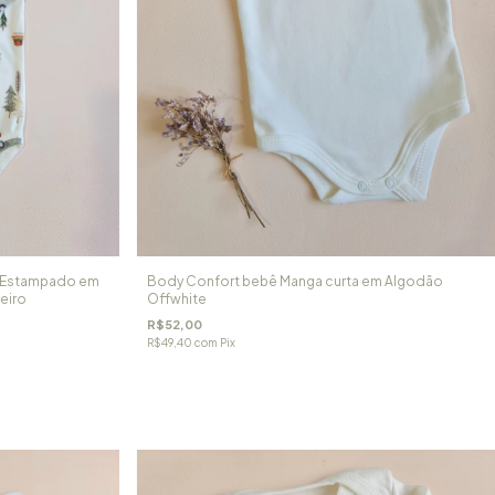
e Estampado em
Body Confort bebê Manga curta em Algodão
eiro
Offwhite
R$52,00
R$49,40
com
Pix