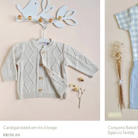
8
%
OFF
Cardigan bebê em tricô bege
Conjunto Bebê B
Egípcio Teddy
R$135,00