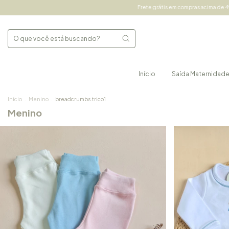
Frete grátis em compras acima de 490,00 Sul e Sudeste e acima de 690
Início
Saída Maternidad
Início
.
Menino
.
breadcrumbs.trico1
Menino