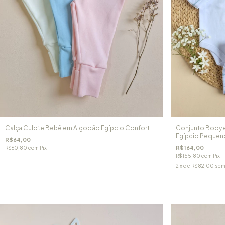
Calça Culote Bebê em Algodão Egípcio Confort
Conjunto Body e
Egípcio Pequeno
R$64,00
R$164,00
R$60,80
com
Pix
R$155,80
com
Pix
2
x de
R$82,00
sem