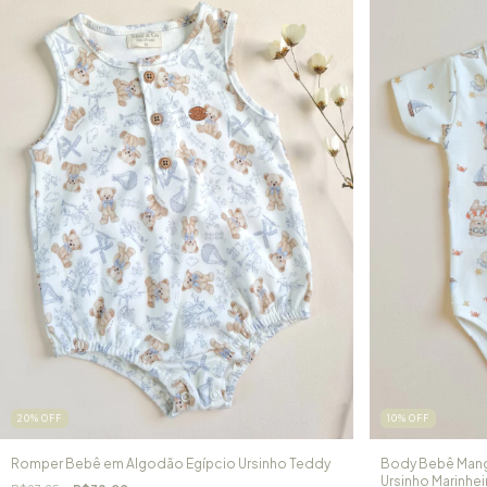
20
%
OFF
10
%
OFF
Romper Bebê em Algodão Egípcio Ursinho Teddy
Body Bebê Mang
Ursinho Marinhei