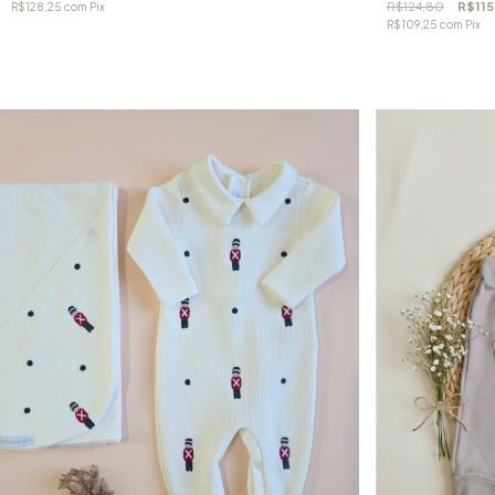
R$124,80
R$115
R$128,25
com
Pix
R$109,25
com
Pix