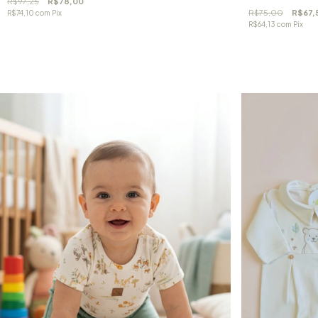
R$97,25
R$78,00
R$75,00
R$67,
R$74,10
com
Pix
R$64,13
com
Pix