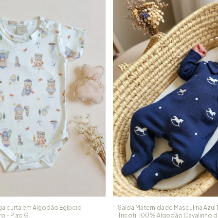
a curta em Algodão Egípcio
Saída Maternidade Masculina Azul
ro - P ao G
Tricotil 100% Algodão Cavalinho d