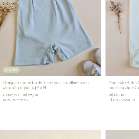
34
%
OFF
Conjunto bebê body e jardineira coelhinho em
Macacão Bebê O
algodão egípcio | P e M
abertura zíper C
R$149,90
R$99,00
R$135,00
R$94,05
com
Pix
R$128,25
com
Pix