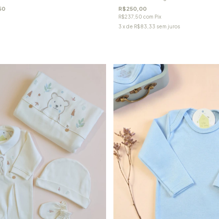
50
R$250,00
R$237,50
com
Pix
3
x de
R$83,33
sem juros