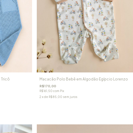
 Tricô
Macacão Polo Bebê em Algodão Egípcio Lorenzo
R$170,00
R$161,50
com
Pix
2
x de
R$85,00
sem juros