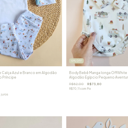
10
%
OFF
 Calça Azul e Branco em Algodão
Body Bebê Manga longa OffWhit
 Príncipe
Algodão Egípcio Pequeno Aventur
R$82,00
R$73,80
R$70,11
com
Pix
 juros