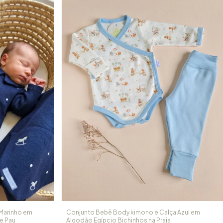
 Marinho em
Conjunto Bebê Body kimono e Calça Azul em
e Pau
Algodão Egípcio Bichinhos na Praia