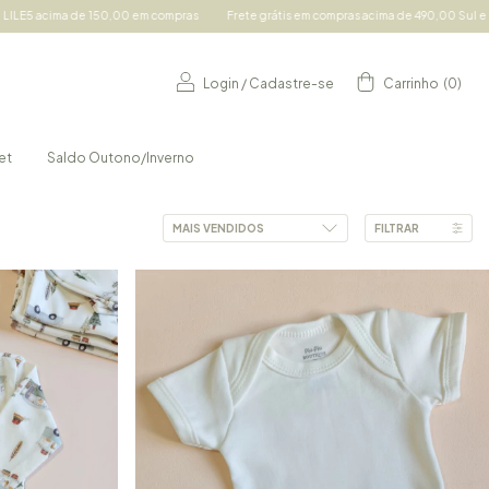
Frete grátis em compras acima de 490,00 Sul e Sudeste e acima de 690,00 demais r
Login
/
Cadastre-se
Carrinho
(
0
)
et
Saldo Outono/Inverno
FILTRAR