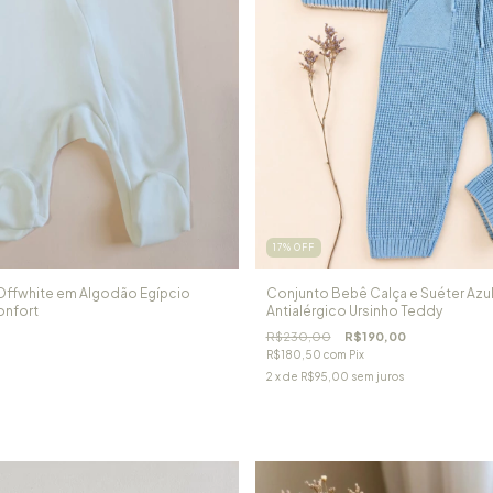
17
%
OFF
ffwhite em Algodão Egípcio
Conjunto Bebê Calça e Suéter Azul
onfort
Antialérgico Ursinho Teddy
R$230,00
R$190,00
R$180,50
com
Pix
2
x de
R$95,00
sem juros