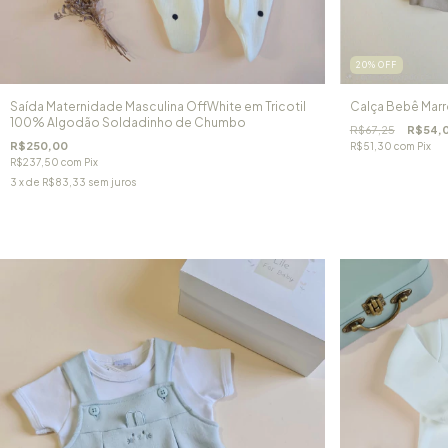
20
%
OFF
Saída Maternidade Masculina OffWhite em Tricotil
Calça Bebê Marr
100% Algodão Soldadinho de Chumbo
R$67,25
R$54,
R$250,00
R$51,30
com
Pix
R$237,50
com
Pix
3
x de
R$83,33
sem juros