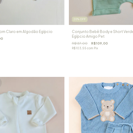
20
%
OFF
om Claro em Algodão Egípcio
Conjunto Bebê Body e Short Verd
Egípcio Amigo Pet
00
R$137,00
R$109,00
R$103,55
com
Pix