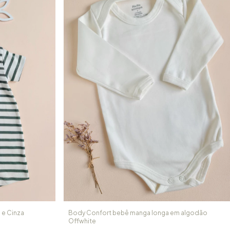
 e Cinza
Body Confort bebê manga longa em algodão
Offwhite