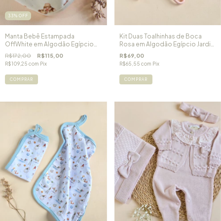
33
%
OFF
Manta Bebê Estampada
Kit Duas Toalhinhas de Boca
OffWhite em Algodão Egípcio
Rosa em Algodão Egípcio Jardim
Ursa Floral
de Cogumelos
R$172,00
R$115,00
R$69,00
R$109,25
com
Pix
R$65,55
com
Pix
COMPRAR
COMPRAR