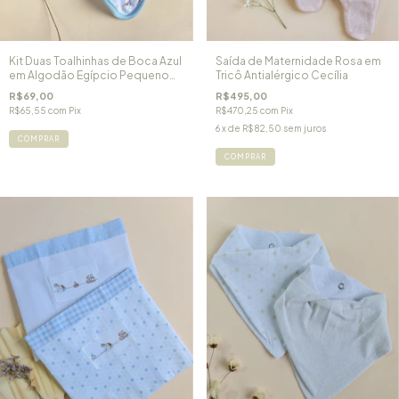
Kit Duas Toalhinhas de Boca Azul
Saída de Maternidade Rosa em
em Algodão Egípcio Pequeno
Tricô Antialérgico Cecília
Príncipe
R$69,00
R$495,00
R$65,55
com
Pix
R$470,25
com
Pix
6
x de
R$82,50
sem juros
COMPRAR
COMPRAR