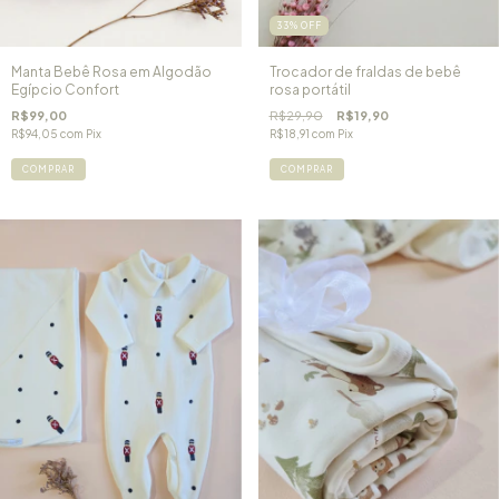
33
%
OFF
Manta Bebê Rosa em Algodão
Trocador de fraldas de bebê
Egípcio Confort
rosa portátil
R$99,00
R$29,90
R$19,90
R$94,05
com
Pix
R$18,91
com
Pix
COMPRAR
COMPRAR