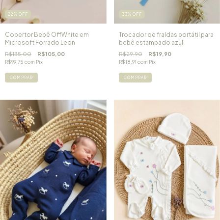
22
%
OFF
33
%
OFF
Cobertor Bebê OffWhite em
Trocador de fraldas portátil para
Microsoft Forrado Leon
bebê estampado azul
R$135,00
R$105,00
R$29,90
R$19,90
R$99,75
com
Pix
R$18,91
com
Pix
COMPRAR
COMPRAR