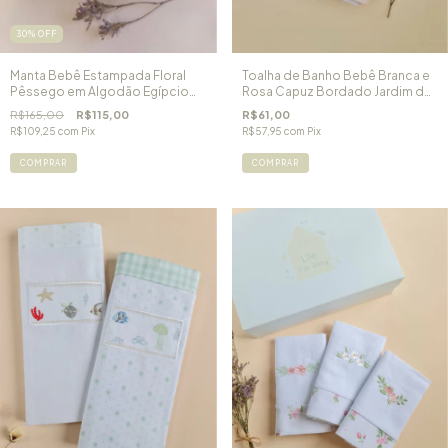
30
%
OFF
Manta Bebê Estampada Floral
Toalha de Banho Bebê Branca e
Pêssego em Algodão Egípcio
Rosa Capuz Bordado Jardim de
Amsterdam
Flores
R$165,00
R$115,00
R$61,00
R$109,25
com
Pix
R$57,95
com
Pix
COMPRAR
COMPRAR