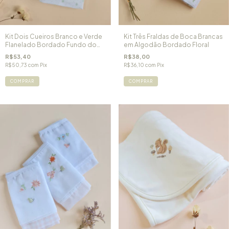
Kit Dois Cueiros Branco e Verde
Kit Três Fraldas de Boca Brancas
Flanelado Bordado Fundo do
em Algodão Bordado Floral
Mar
R$53,40
R$38,00
R$50,73
com
Pix
R$36,10
com
Pix
COMPRAR
COMPRAR