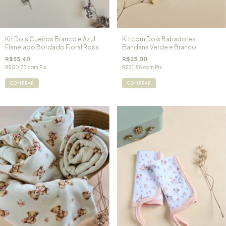
Kit Dois Cueiros Branco e Azul
Kit com Dois Babadores
Flanelado Bordado Floral Rosa
Bandana Verde e Branco
Impermeável
R$53,40
R$23,00
R$50,73
com
Pix
R$21,85
com
Pix
COMPRAR
COMPRAR