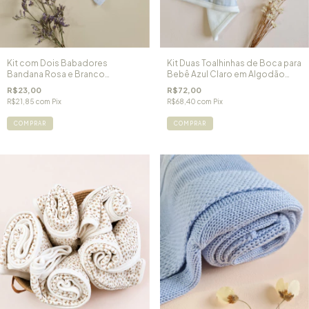
Kit com Dois Babadores
Kit Duas Toalhinhas de Boca para
Bandana Rosa e Branco
Bebê Azul Claro em Algodão
Impermeável
Egípcio e Forro Atoalhado
R$23,00
R$72,00
Teddy
R$21,85
com
Pix
R$68,40
com
Pix
COMPRAR
COMPRAR