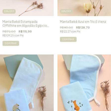
33
%
OFF
10
%
OFF
Manta Bebê Estampada
Manta Bebê Azul em Tricô Viena
OffWhite em Algodão Egípcio
R$143,00
R$128,70
Mini Cogumelos
R$172,00
R$115,00
R$122,27
com
Pix
R$109,25
com
Pix
COMPRAR
COMPRAR