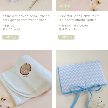
22
%
OFF
Kit Três Fraldas de Boca Brancas
Cobertor Bebê OffWhite em
em Algodão com Prendedor de
Microsoft Forrado Esquilo
Chupeta Jardim de Flores
R$26,00
R$135,00
R$105,00
R$24,70
com
Pix
R$99,75
com
Pix
COMPRAR