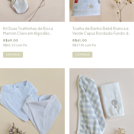
Kit Duas Toalhinhas de Boca
Toalha de Banho Bebê Branca e
Marrom Claro em Algodão
Verde Capuz Bordado Fundo do
Egípcio Little Pet
Mar
R$69,00
R$61,00
R$65,55
com
Pix
R$57,95
com
Pix
COMPRAR
COMPRAR