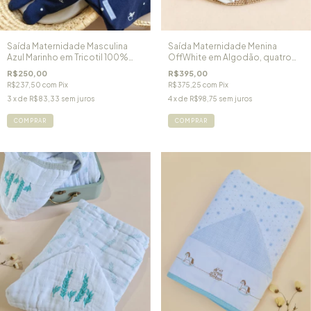
Saída Maternidade Masculina
Saída Maternidade Menina
Azul Marinho em Tricotil 100%
OffWhite em Algodão, quatro
Algodão Cavalinho de Pau
peças Primavera
R$250,00
R$395,00
R$237,50
com
Pix
R$375,25
com
Pix
3
x de
R$83,33
sem juros
4
x de
R$98,75
sem juros
COMPRAR
COMPRAR