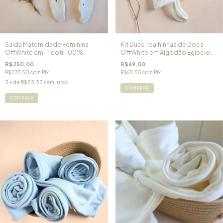
Saída Maternidade Feminina
Kit Duas Toalhinhas de Boca
OffWhite em Tricotil 100%
OffWhite em Algodão Egípcio
Algodão Laços
Ursinha Luna
R$250,00
R$69,00
R$237,50
com
Pix
R$65,55
com
Pix
3
x de
R$83,33
sem juros
COMPRAR
COMPRAR