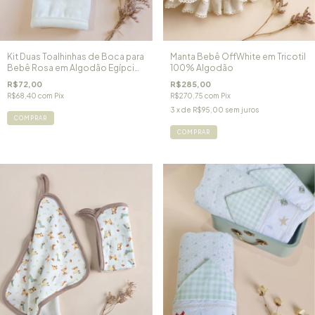
Kit Duas Toalhinhas de Boca para
Manta Bebê OffWhite em Tricotil
Bebê Rosa em Algodão Egípcio
100% Algodão
e Forro Atoalhado Ursinha Laura
R$72,00
R$285,00
R$68,40
com
Pix
R$270,75
com
Pix
3
x de
R$95,00
sem juros
COMPRAR
COMPRAR