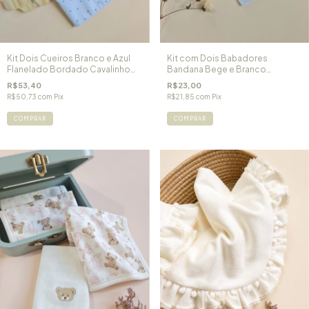
Kit Dois Cueiros Branco e Azul
Kit com Dois Babadores
Flanelado Bordado Cavalinho
Bandana Bege e Branco
de Pau
Impermeável
R$53,40
R$23,00
R$50,73
com
Pix
R$21,85
com
Pix
COMPRAR
COMPRAR