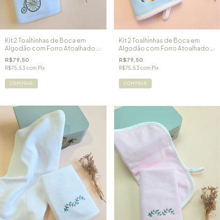
Kit 2 Toalhinhas de Boca em
Kit 2 Toalhinhas de Boca em
Algodão com Forro Atoalhado -
Algodão com Forro Atoalhado -
Branca
Azul
R$79,50
R$79,50
R$75,53
com
Pix
R$75,53
com
Pix
COMPRAR
COMPRAR