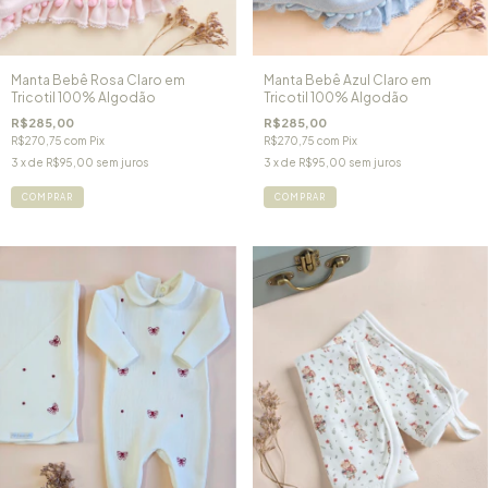
Manta Bebê Rosa Claro em
Manta Bebê Azul Claro em
Tricotil 100% Algodão
Tricotil 100% Algodão
R$285,00
R$285,00
R$270,75
com
Pix
R$270,75
com
Pix
3
x de
R$95,00
sem juros
3
x de
R$95,00
sem juros
COMPRAR
COMPRAR