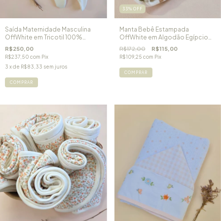
33
%
OFF
Saída Maternidade Masculina
Manta Bebê Estampada
OffWhite em Tricotil 100%
OffWhite em Algodão Egípcio
Algodão Soldadinho de
Floresta
R$250,00
R$172,00
R$115,00
Chumbo
R$237,50
com
Pix
R$109,25
com
Pix
3
x de
R$83,33
sem juros
COMPRAR
COMPRAR