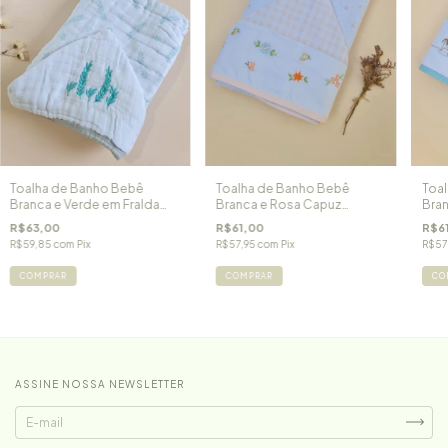
Toalha de Banho Bebê
Toalha de Banho Bebê
Toa
Branca e Verde em Fralda
Branca e Rosa Capuz
Bran
Soft com Capuz Raminhos
Bordado Jardim de Flores
Bor
R$63,00
R$61,00
R$6
R$59,85
com
Pix
R$57,95
com
Pix
R$57
COMPRAR
COMPRAR
CO
ASSINE NOSSA NEWSLETTER