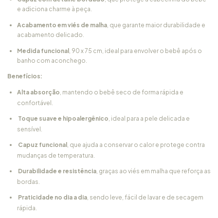
e adiciona charme à peça.
Acabamento em viés de malha
, que garante maior durabilidade e
acabamento delicado.
Medida funcional
, 90 x 75 cm, ideal para envolver o bebê após o
banho com aconchego.
Benefícios:
Alta absorção
, mantendo o bebê seco de forma rápida e
confortável.
Toque suave e hipoalergênico
, ideal para a pele delicada e
sensível.
Capuz funcional
, que ajuda a conservar o calor e protege contra
mudanças de temperatura.
Durabilidade e resistência
, graças ao viés em malha que reforça as
bordas.
Praticidade no dia a dia
, sendo leve, fácil de lavar e de secagem
rápida.