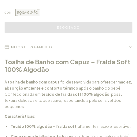
ROSA CLARO
COR
MEIOS DE PAGAMENTO
Toalha de Banho com Capuz – Fralda Soft
100% Algodão
A
toalha de banho com capuz
foi desenvolvida para oferecer
maciez,
absorção eficiente e conforto térmico
após o banho do bebê.
Confeccionada em
tecido de fralda soft 100% algodão
, possui
textura delicada e toque suave, respeitando a pele sensível dos
pequenos.
Características:
Tecido 100% algodão – fralda soft
, altamente macio e respirável.
Capuz com detalhe bordado
, que protege a cabecinha do bebê