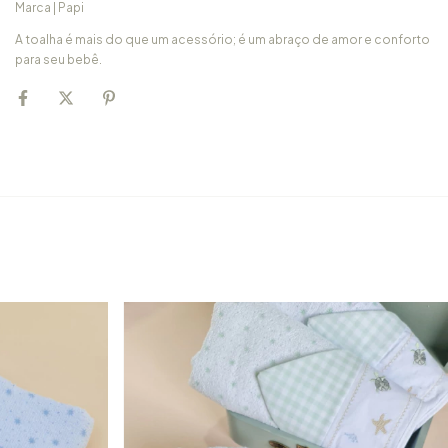
Marca | Papi
A toalha é mais do que um acessório; é um abraço de amor e conforto
para seu bebê.