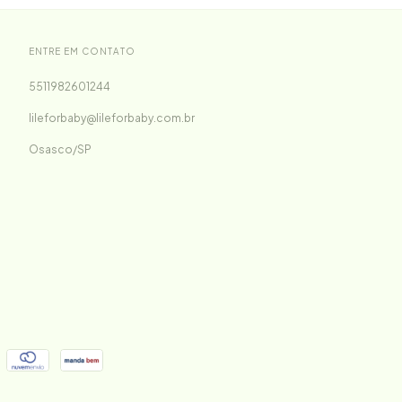
ENTRE EM CONTATO
5511982601244
lileforbaby@lileforbaby.com.br
Osasco/SP