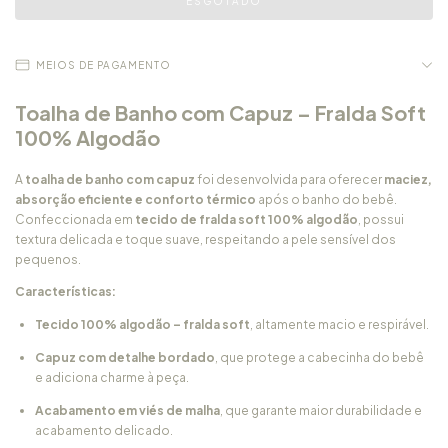
MEIOS DE PAGAMENTO
Toalha de Banho com Capuz – Fralda Soft
100% Algodão
A
toalha de banho com capuz
foi desenvolvida para oferecer
maciez,
absorção eficiente e conforto térmico
após o banho do bebê.
Confeccionada em
tecido de fralda soft 100% algodão
, possui
textura delicada e toque suave, respeitando a pele sensível dos
pequenos.
Características:
Tecido 100% algodão – fralda soft
, altamente macio e respirável.
Capuz com detalhe bordado
, que protege a cabecinha do bebê
e adiciona charme à peça.
Acabamento em viés de malha
, que garante maior durabilidade e
acabamento delicado.