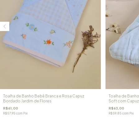
Toalha de Banho Bebê Branca e Rosa Capuz
Toalha de Banho
Bordado Jardim de Flores
Soft com Capuz
R$61,00
R$63,00
R$57,95
com
Pix
R$59,85
com
Pix