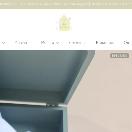
e e acima de 690,00 demais regiões | 5% de desconto no PIX | Cupom: LILE5 acima de 1
e
Menina
Menino
Enxoval
Presentes
Outl
ESGOTADO