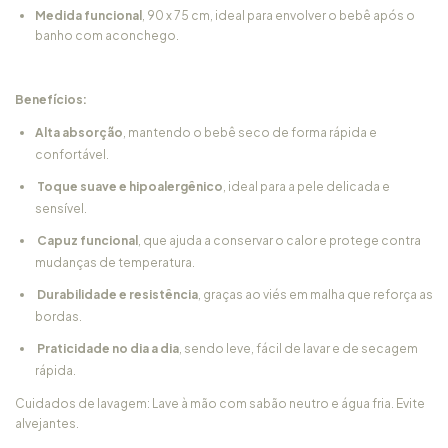
Medida funcional
, 90 x 75 cm, ideal para envolver o bebê após o
banho com aconchego.
Benefícios:
Alta absorção
, mantendo o bebê seco de forma rápida e
confortável.
Toque suave e hipoalergênico
, ideal para a pele delicada e
sensível.
Capuz funcional
, que ajuda a conservar o calor e protege contra
mudanças de temperatura.
Durabilidade e resistência
, graças ao viés em malha que reforça as
bordas.
Praticidade no dia a dia
, sendo leve, fácil de lavar e de secagem
rápida.
Cuidados de lavagem: Lave à mão com sabão neutro e água fria. Evite
alvejantes.