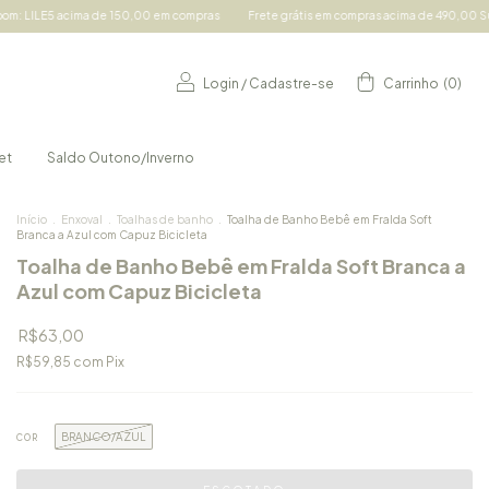
50,00 em compras
Frete grátis em compras acima de 490,00 Sul e Sudeste e acima d
Login
/
Cadastre-se
Carrinho
(
0
)
et
Saldo Outono/Inverno
Início
.
Enxoval
.
Toalhas de banho
.
Toalha de Banho Bebê em Fralda Soft
Branca a Azul com Capuz Bicicleta
Toalha de Banho Bebê em Fralda Soft Branca a
Azul com Capuz Bicicleta
R$63,00
R$59,85
com
Pix
BRANCO/AZUL
COR